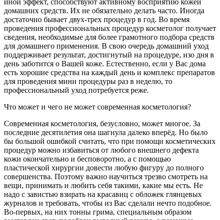
иной эффект, способствуют активному восприятию кожей
домашних средств. Их не обязательно делать часто. Иногда
достаточно бывает двух-трех процедур в год. Во время
проведения профессиональных процедур косметолог получает
сведения, необходимые для более грамотного подбора средств
для домашнего применения. В свою очередь домашний уход
поддерживает результат, достигнутый на процедуре, изо дня в
день заботится о Вашей коже. Естественно, если у Вас дома
есть хорошие средства на каждый день и комплекс препаратов
для проведения мини процедуры раз в неделю, то
профессиональный уход потребуется реже.
Что может и чего не может современная косметология?
Современная косметология, безусловно, может многое. За
последние десятилетия она шагнула далеко вперёд. Но было
бы большой ошибкой считать, что при помощи косметических
процедур можно избавиться от любого внешнего дефекта
кожи окончательно и бесповоротно, а с помощью
пластической хирургии довести любую фигуру до полного
совершенства. Поэтому важно научиться трезво смотреть на
вещи, принимать и любить себя такими, какие мы есть. Не
надо с завистью взирать на красавиц с обложек глянцевых
журналов и требовать, чтобы из Вас сделали нечто подобное.
Во-первых, на них тонны грима, специальным образом