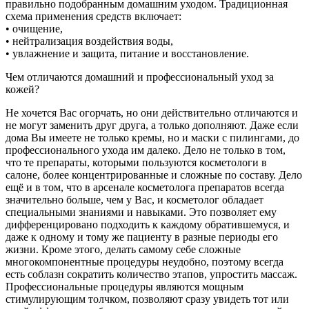
правильно подобранным домашним уходом. Традиционная
схема применения средств включает:
• очищение,
• нейтрализация воздействия воды,
• увлажнение и защита, питание и восстановление.
Чем отличаются домашний и профессиональный уход за
кожей?
Не хочется Вас огорчать, но они действительно отличаются и
не могут заменить друг друга, а только дополняют. Даже если
дома Вы имеете не только кремы, но и маски с пилингами, до
профессионального ухода им далеко. Дело не только в том,
что те препараты, которыми пользуются косметологи в
салоне, более концентрированные и сложные по составу. Дело
ещё и в том, что в арсенале косметолога препаратов всегда
значительно больше, чем у Вас, и косметолог обладает
специальными знаниями и навыками. Это позволяет ему
дифференцировано подходить к каждому обратившемуся, и
даже к одному и тому же пациенту в разные периоды его
жизни. Кроме этого, делать самому себе сложные
многокомпонентные процедуры неудобно, поэтому всегда
есть соблазн сократить количество этапов, упростить массаж.
Профессиональные процедуры являются мощным
стимулирующим толчком, позволяют сразу увидеть тот или