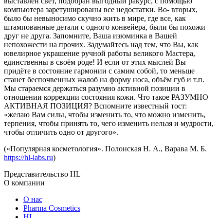
выставлен свет, подобран выгодный ракурс, с помощью
компьютера заретушированы все недостатки. Во- вторых,
было бы невыносимо скучно жить в мире, где все, как
штампованные детали с одного конвейера, были бы похожи
друг не друга. Запомните, Ваша изюминка в Вашей
непохожести на прочих. Задумайтесь над тем, что Вы, как
ювелирное украшение ручной работы великого Мастера,
единственны в своём роде! И если от этих мыслей Вы
придёте в состояние гармонии с самим собой, то меньше
станет беспочвенных жалоб на форму носа, объём губ и т.п.
Мы стараемся держаться разумно активной позиции в
отношении коррекции состояния кожи. Что такое РАЗУМНО
АКТИВНАЯ ПОЗИЦИЯ? Вспомните известный тост:
«желаю Вам силы, чтобы изменить то, что можно изменить,
терпения, чтобы принять то, чего изменить нельзя и мудрости,
чтобы отличить одно от другого».
(«Популярная косметология». Полонская Н. А., Варава М. Б.
https://hl-labs.ru
)
Представительство HL
О компании
О нас
Pharma Cosmetics
HL