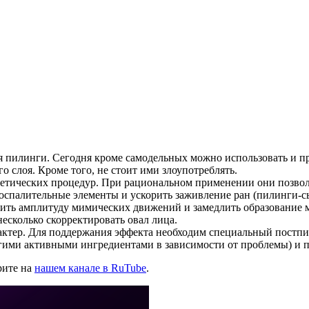
я пилинги. Сегодня кроме самодельных можно использовать и п
 слоя. Кроме того, не стоит ими злоупотреблять.
метических процедур. При рациональном применении они позво
 воспалительные элементы и ускорить заживление ран (пилинги-
ть амплитуду мимических движений и замедлить образование м
несколько скорректировать овал лица.
ктер. Для поддержания эффекта необходим специальный постпи
гими активными ингредиентами в зависимости от проблемы) и п
рите на
нашем канале в RuTube
.