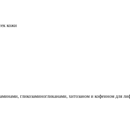
уек кожи
таминами, гликозаминогликанами, хитозаном и кофеином для ли