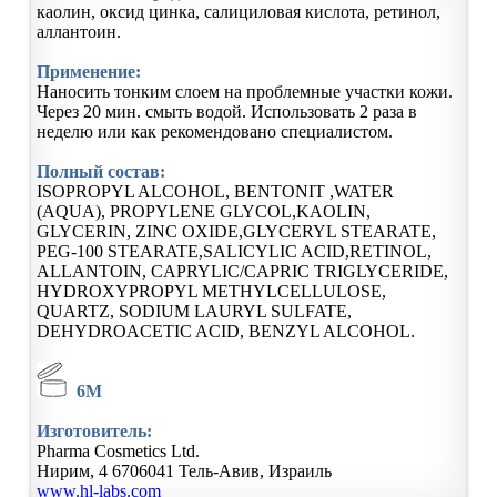
каолин, оксид цинка, салициловая кислота, ретинол,
аллантоин.
Применение:
Наносить тонким слоем на проблемные участки кожи.
Через 20 мин. смыть водой. Использовать 2 раза в
неделю или как рекомендовано специалистом.
Полный состав:
ISOPROPYL ALCOHOL, BENTONIT ,WATER
(AQUA), PROPYLENE GLYCOL,KAOLIN,
GLYCERIN, ZINC OXIDE,GLYCERYL STEARATE,
PEG-100 STEARATE,SALICYLIC ACID,RETINOL,
ALLANTOIN, CAPRYLIC/CAPRIC TRIGLYCERIDE,
HYDROXYPROPYL METHYLCELLULOSE,
QUARTZ, SODIUM LAURYL SULFATE,
DEHYDROACETIC ACID, BENZYL ALCOHOL.
6M
Изготовитель:
Pharma Cosmetics Ltd.
Нирим, 4
6706041
Тель-Авив, Израиль
www.hl-labs.com