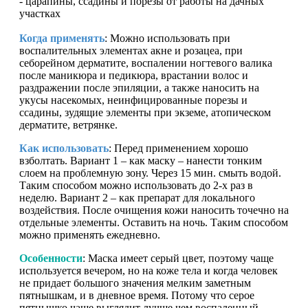
- царапины, ссадины и порезы от работы на дачных
участках
Когда применять
: Можно использовать при
воспалительных элементах акне и розацеа, при
себорейном дерматите, воспалении ногтевого валика
после маникюра и педикюра, врастании волос и
раздражении после эпиляции, а также наносить на
укусы насекомых, неинфицированные порезы и
ссадины, зудящие элементы при экземе, атопическом
дерматите, ветрянке.
Как использовать
: Перед применением хорошо
взболтать. Вариант 1 – как маску – нанести тонким
слоем на проблемную зону. Через 15 мин. смыть водой.
Таким способом можно использовать до 2-х раз в
неделю. Вариант 2 – как препарат для локального
воздействия. После очищения кожи наносить точечно на
отдельные элементы. Оставить на ночь. Таким способом
можно применять ежедневно.
Особенности
: Маска имеет серый цвет, поэтому чаще
используется вечером, но на коже тела и когда человек
не придает большого значения мелким заметным
пятнышкам, и в дневное время. Потому что серое
пятнышко чаще выглядит лучше чем воспаленный