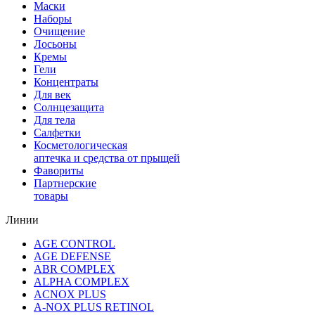
Маски
Наборы
Очищение
Лосьоны
Кремы
Гели
Концентраты
Для век
Солнцезащита
Для тела
Салфетки
Косметологическая
аптечка и средства от прыщей
Фавориты
Партнерские
товары
Линии
AGE CONTROL
AGE DEFENSE
ABR COMPLEX
ALPHA COMPLEX
ACNOX PLUS
A-NOX PLUS RETINOL