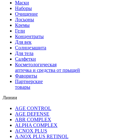
Маски
Наборы
Очищение
Лосьоны
Кремы
Гели
Концентраты
Для век
Солнцезащита
Для тела
Салфетки
Косметологическая
аптечка и средства от прыщей
Фавориты
Партнерские
товары
Линии
AGE CONTROL
AGE DEFENSE
ABR COMPLEX
ALPHA COMPLEX
ACNOX PLUS
A-NOX PLUS RETINOL