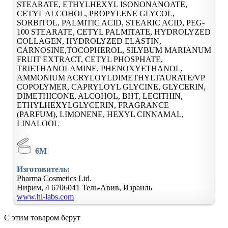
STEARATE, ETHYLHEXYL ISONONANOATE,
CETYL ALCOHOL, PROPYLENE GLYCOL,
SORBITOL, PALMITIC ACID, STEARIC ACID, PEG-
100 STEARATE, CETYL PALMITATE, HYDROLYZED
COLLAGEN, HYDROLYZED ELASTIN,
CARNOSINE,TOCOPHEROL, SILYBUM MARIANUM
FRUIT EXTRACT, CETYL PHOSPHATE,
TRIETHANOLAMINE, PHENOXYETHANOL,
AMMONIUM ACRYLOYLDIMETHYLTAURATE/VP
COPOLYMER, CAPRYLOYL GLYCINE, GLYCERIN,
DIMETHICONE, ALCOHOL, BHT, LECITHIN,
ETHYLHEXYLGLYCERIN, FRAGRANCE
(PARFUM), LIMONENE, HEXYL CINNAMAL,
LINALOOL
6M
Изготовитель:
Pharma Cosmetics Ltd.
Нирим, 4
6706041
Тель-Авив, Израиль
www.hl-labs.com
С этим товаром берут