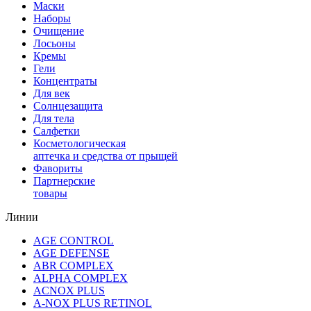
Маски
Наборы
Очищение
Лосьоны
Кремы
Гели
Концентраты
Для век
Солнцезащита
Для тела
Салфетки
Косметологическая
аптечка и средства от прыщей
Фавориты
Партнерские
товары
Линии
AGE CONTROL
AGE DEFENSE
ABR COMPLEX
ALPHA COMPLEX
ACNOX PLUS
A-NOX PLUS RETINOL