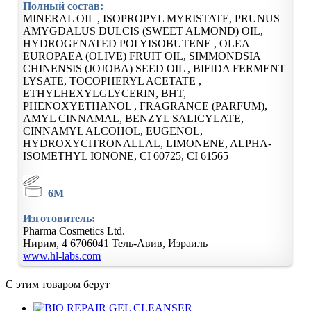
Полный состав:
MINERAL OIL , ISOPROPYL MYRISTATE, PRUNUS
AMYGDALUS DULCIS (SWEET ALMOND) OIL,
HYDROGENATED POLYISOBUTENE , OLEA
EUROPAEA (OLIVE) FRUIT OIL, SIMMONDSIA
CHINENSIS (JOJOBA) SEED OIL , BIFIDA FERMENT
LYSATE, TOCOPHERYL ACETATE ,
ETHYLHEXYLGLYCERIN, BHT,
PHENOXYETHANOL , FRAGRANCE (PARFUM),
AMYL CINNAMAL, BENZYL SALICYLATE,
CINNAMYL ALCOHOL, EUGENOL,
HYDROXYCITRONALLAL, LIMONENE, ALPHA-
ISOMETHYL IONONE, CI 60725, CI 61565
6M
Изготовитель:
Pharma Cosmetics Ltd.
Нирим, 4
6706041
Тель-Авив, Израиль
www.hl-labs.com
С этим товаром берут