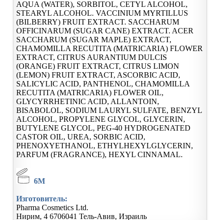
AQUA (WATER), SORBITOL, CETYL ALCOHOL,
STEARYL ALCOHOL. VACCINIUM MYRTILLUS
(BILBERRY) FRUIT EXTRACT. SACCHARUM
OFFICINARUM (SUGAR CANE) EXTRACT. ACER
SACCHARUM (SUGAR MAPLE) EXTRACT,
CHAMOMILLA RECUTITA (MATRICARIA) FLOWER
EXTRACT, CITRUS AURANTIUM DULCIS
(ORANGE) FRUIT EXTRACT, CITRUS LIMON
(LEMON) FRUIT EXTRACT, ASCORBIC ACID,
SALICYLIC ACID, PANTHENOL, CHAMOMILLA
RECUTITA (MATRICARIA) FLOWER OIL,
GLYCYRRHETINIC ACID, ALLANTOIN,
BISABOLOL, SODIUM LAURYL SULFATE, BENZYL
ALCOHOL, PROPYLENE GLYCOL, GLYCERIN,
BUTYLENE GLYCOL, PEG-40 HYDROGENATED
CASTOR OIL, UREA, SORBIC ACID,
PHENOXYETHANOL, ETHYLHEXYLGLYCERIN,
PARFUM (FRAGRANCE), HEXYL CINNAMAL.
6M
Изготовитель:
Pharma Cosmetics Ltd.
Нирим, 4
6706041
Тель-Авив, Израиль