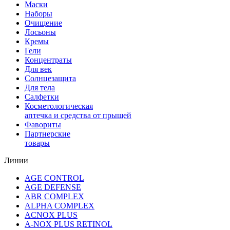
Маски
Наборы
Очищение
Лосьоны
Кремы
Гели
Концентраты
Для век
Солнцезащита
Для тела
Салфетки
Косметологическая
аптечка и средства от прыщей
Фавориты
Партнерские
товары
Линии
AGE CONTROL
AGE DEFENSE
ABR COMPLEX
ALPHA COMPLEX
ACNOX PLUS
A-NOX PLUS RETINOL