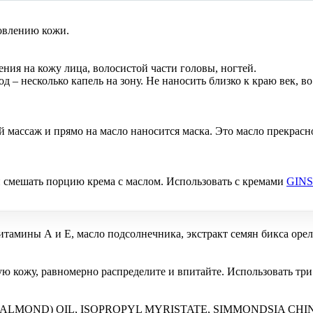
овлению кожи.
ения на кожу лица, волосистой части головы, ногтей.
– несколько капель на зону. Не наносить близко к краю век, во
й массаж и прямо на масло наносится маска. Это масло прекрасн
и смешать порцию крема с маслом. Использовать с кремами
GIN
итамины А и Е, масло подсолнечника, экстракт семян бикса орел
ю кожу, равномерно распределите и впитайте. Использовать три
ALMOND) OIL, ISOPROPYL MYRISTATE, SIMMONDSIA CHIN