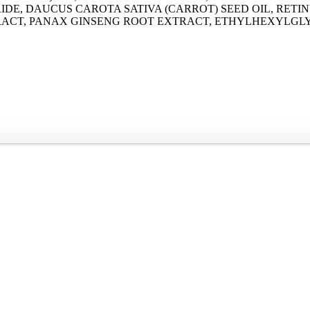
RIDE, DAUCUS CAROTA SATIVA (CARROT) SEED OIL, RET
TRACT, PANAX GINSENG ROOT EXTRACT, ETHYLHEXYLGL