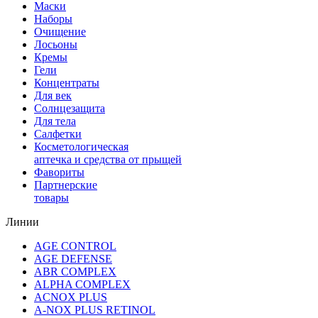
Маски
Наборы
Очищение
Лосьоны
Кремы
Гели
Концентраты
Для век
Солнцезащита
Для тела
Салфетки
Косметологическая
аптечка и средства от прыщей
Фавориты
Партнерские
товары
Линии
AGE CONTROL
AGE DEFENSE
ABR COMPLEX
ALPHA COMPLEX
ACNOX PLUS
A-NOX PLUS RETINOL