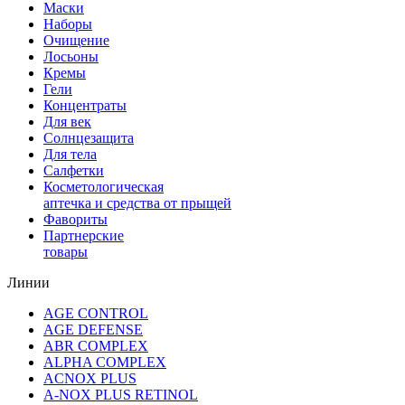
Маски
Наборы
Очищение
Лосьоны
Кремы
Гели
Концентраты
Для век
Солнцезащита
Для тела
Салфетки
Косметологическая
аптечка и средства от прыщей
Фавориты
Партнерские
товары
Линии
AGE CONTROL
AGE DEFENSE
ABR COMPLEX
ALPHA COMPLEX
ACNOX PLUS
A-NOX PLUS RETINOL