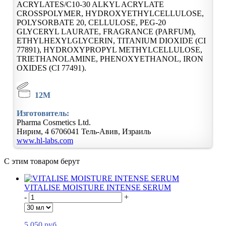
ACRYLATES/C10-30 ALKYL ACRYLATE
CROSSPOLYMER, HYDROXYETHYLCELLULOSE,
POLYSORBATE 20, CELLULOSE, PEG-20
GLYCERYL LAURATE, FRAGRANCE (PARFUM),
ETHYLHEXYLGLYCERIN, TITANIUM DIOXIDE (CI
77891), HYDROXYPROPYL METHYLCELLULOSE,
TRIETHANOLAMINE, PHENOXYETHANOL, IRON
OXIDES (CI 77491).
12M
Изготовитель:
Pharma Cosmetics Ltd.
Нирим, 4
6706041
Тель-Авив, Израиль
www.hl-labs.com
С этим товаром берут
VITALISE MOISTURE INTENSE SERUM
-
+
5 050 руб.