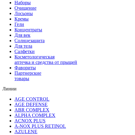
Наборы
Очищение
Лосьоны
Кремы
Гели
Концентраты
Для век
Солнцезащита
Для тела
Салфетки
Косметологическая
аптечка и средства от прыщей
Фавориты
Партнерские
товары
Линии
AGE CONTROL
AGE DEFENSE
ABR COMPLEX
ALPHA COMPLEX
ACNOX PLUS
A-NOX PLUS RETINOL
AZULENE