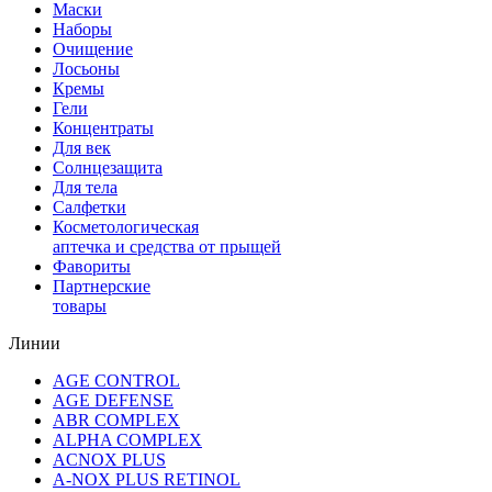
Маски
Наборы
Очищение
Лосьоны
Кремы
Гели
Концентраты
Для век
Солнцезащита
Для тела
Салфетки
Косметологическая
аптечка и средства от прыщей
Фавориты
Партнерские
товары
Линии
AGE CONTROL
AGE DEFENSE
ABR COMPLEX
ALPHA COMPLEX
ACNOX PLUS
A-NOX PLUS RETINOL