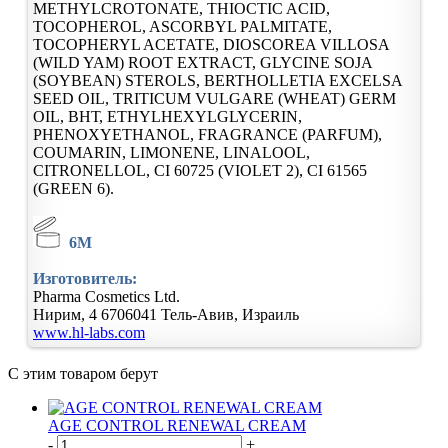
METHYLCROTONATE, THIOCTIC ACID,
TOCOPHEROL, ASCORBYL PALMITATE,
TOCOPHERYL ACETATE, DIOSCOREA VILLOSA
(WILD YAM) ROOT EXTRACT, GLYCINE SOJA
(SOYBEAN) STEROLS, BERTHOLLETIA EXCELSA
SEED OIL, TRITICUM VULGARE (WHEAT) GERM
OIL, ВНТ, ETHYLHEXYLGLYCERIN,
PHENOXYETHANOL, FRAGRANCE (PARFUM),
COUMARIN, LIMONENE, LINALOOL,
CITRONELLOL, CI 60725 (VIOLET 2), CI 61565
(GREEN 6).
6M
Изготовитель:
Pharma Cosmetics Ltd.
Нирим, 4
6706041
Тель-Авив, Израиль
www.hl-labs.com
С этим товаром берут
AGE CONTROL RENEWAL CREAM
-
+