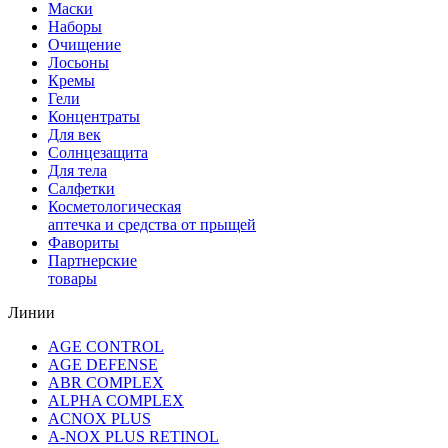
Маски
Наборы
Очищение
Лосьоны
Кремы
Гели
Концентраты
Для век
Солнцезащита
Для тела
Салфетки
Косметологическая
аптечка и средства от прыщей
Фавориты
Партнерские
товары
Линии
AGE CONTROL
AGE DEFENSE
ABR COMPLEX
ALPHA COMPLEX
ACNOX PLUS
A-NOX PLUS RETINOL