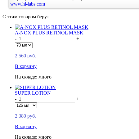
www.hl-labs.com
С этим товаром берут
A-NOX PLUS RETINOL MASK
-
+
2 560 руб.
В корзину
На складе: много
SUPER LOTION
-
+
2 380 руб.
В корзину
На складе: много