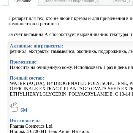
Описание
Дополнительная информация (2)
Отзывы (31
Препарат для тех, кто не любит кремы и для применения в 
компонентов и ретинола.
За счет витамина А способствует выравниванию текстуры и 
Активные ингредиенты:
ретинол, экстракты гамамелиса, окопника, подорожника, л
Применение:
Наносить на очищенную кожу. Использовать 1 раз в день и
Полный состав:
WATER (AQUA), HYDROGENATED POLYISOBUTENE, P
OFFICINALE EXTRACT, PLANTAGO OVATA SEED EXTRA
ETHYLHEXYLGLYCERIN, POLYACRYLAMIDE, C 13-14 
6M
Изготовитель:
Pharma Cosmetics Ltd.
Нирим, 4
6706041
Тель-Авив, Израиль