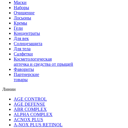
Маски
Наборы
Очищение
Лосьоны
Кремы
Гели
Концентраты
Для век
Солнцезащита
Для тела
Салфетки
Косметологическая
аптечка и средства от прыщей
Фавориты
Партнерские
товары
Линии
AGE CONTROL
AGE DEFENSE
ABR COMPLEX
ALPHA COMPLEX
ACNOX PLUS
A-NOX PLUS RETINOL