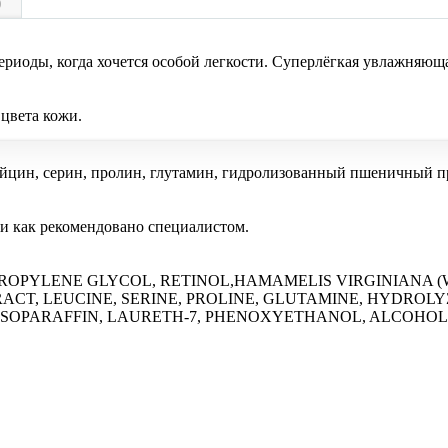
)
периоды, когда хочется особой легкости. Суперлёгкая увлажняю
цвета кожи.
ейцин, серин, пролин, глутамин, гидролизованный пшеничный п
ли как рекомендовано специалистом.
ROPYLENE GLYCOL, RETINOL,HAMAMELIS VIRGINIANA (
CT, LEUCINE, SERINE, PROLINE, GLUTAMINE, HYDROLY
ISOPARAFFIN, LAURETH-7, PHENOXYETHANOL, ALCOHOL