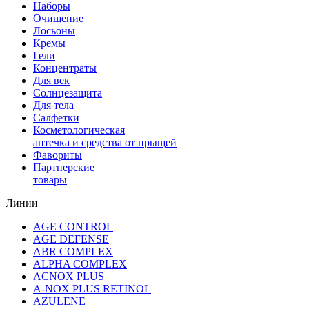
Наборы
Очищение
Лосьоны
Кремы
Гели
Концентраты
Для век
Солнцезащита
Для тела
Салфетки
Косметологическая
аптечка и средства от прыщей
Фавориты
Партнерские
товары
Линии
AGE CONTROL
AGE DEFENSE
ABR COMPLEX
ALPHA COMPLEX
ACNOX PLUS
A-NOX PLUS RETINOL
AZULENE