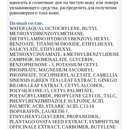
наносить в солнечные дни на чистую кожу или поверх
увлажняющего средства, распределить для получения
равномерного тона кожи.
Полный состав:
WATER (AQUA), OCTOCRYLENE, BUTYL
METHOXYDIBENZOYLMETHANE,
DIETHYLAMINO HYDROXYBENZOYL HEXYL
BENZOATE, TITANIUM DIOXIDE, ETHYLHEXYL
SALICYLATE, ETHYLHEXYL
METHOXYCINNAMATE, 4-METHYLBENZYLIDENE
CAMPHOR, HOMOSALATE, GLYCERIN,
BENZOPHENONE - 3, POTASSIUM CETYL
PHOSPHATE, MAGNESIUM ASCORBYL
PHOSPHATE, TOCOPHERYL ACETATE, CAMELLIA
SINENSIS (GREEN TEA) LEAF EXTRACT, GINKGO
BILOBA LEAF EXTRACT, CETYL ALCOHOL,
POLYSILICONE-15, CETYL PALMITATE,
POLYACRYLAMIDE, PROPYLENE GLYCOL, TALC,
PHENYLBENZIMIDAZOLE SULFONIC ACID,
PALMITIC ACID, STEARIC ACID, C13-14
ISOPARAFFIN, LAURETH-7,
ETHYLHEXYLGLYCERIN, PROPANEDIOL,
PLANTAGO OVATA SEED EXTRACT, SYMPHYTUM
OFFICINALE EXTRACT, CARBOMER, BUTYLENE