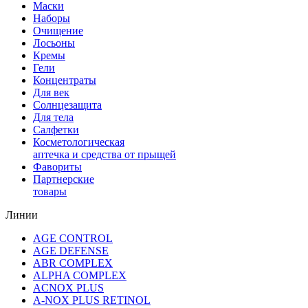
Маски
Наборы
Очищение
Лосьоны
Кремы
Гели
Концентраты
Для век
Солнцезащита
Для тела
Салфетки
Косметологическая
аптечка и средства от прыщей
Фавориты
Партнерские
товары
Линии
AGE CONTROL
AGE DEFENSE
ABR COMPLEX
ALPHA COMPLEX
ACNOX PLUS
A-NOX PLUS RETINOL