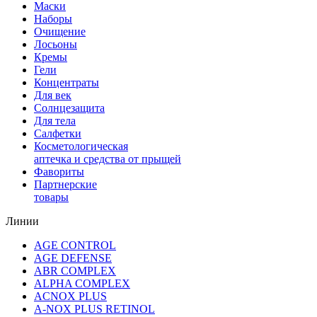
Маски
Наборы
Очищение
Лосьоны
Кремы
Гели
Концентраты
Для век
Солнцезащита
Для тела
Салфетки
Косметологическая
аптечка и средства от прыщей
Фавориты
Партнерские
товары
Линии
AGE CONTROL
AGE DEFENSE
ABR COMPLEX
ALPHA COMPLEX
ACNOX PLUS
A-NOX PLUS RETINOL