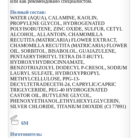
или как рекомендовано специалистом.
Полный состав:
WATER (AQUA), CALAMINE, KAOLIN,
PROPYLENE GLYCOL, HYDROGENATED
POLYISOBUTENE, ZINC OXIDE, SULFUR, CETYL
ALCOHOL, ALLANTOIN, CHAMOMILLA
RECUTITA (MATRICARIA) FLOWER EXTRACT,
CHAMOMILLA RECUTITA (MATRICARIA) FLOWER
OIL, SORBITOL, BISABOLOL, GUAIAZULENE,
PENTAERYTHRITYL TETRA DI-T-BUTYL
HYDROXYHYDROCINNAMATE,
BENZOTRIAZOLYL DODECYL P-CRESOL, SODIUM
LAURYL SULFATE, HYDROXYPROPYL
METHYLCELLULOSE, PPG-13-
DECYLTETRADECETH-24, CAPRYLIC/CAPRIC
TRIGLYCERIDE, PEG-40 HYDROGENATED
CASTOR OIL, BUTYLENE GLYCOL,
PHENOXYETHANOL,ETHYLHEXYLGLYCERIN,
SILVER CHLORIDE, TITANIUM DIOXIDE (CI 77891)
6M
Изготовитель: