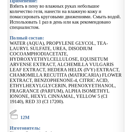
Применение:
Взбить в пену во влажных руках небольшое
количество геля, нанести на влажную кожу и
помассировать круговыми движениями. Смыть водой.
Использовать 1 раз в день или как рекомендовано
специалистом.
Полный состав:
WATER (AQUA), PROPYLENE GLYCOL, TEA-
LAURYL SULFATE, UREA, DISODIUM
COCOAMPHODIACETATE,
HYDROXYETHYLCELLULOSE, EQUISETUM
ARVENSE EXTRACT, ALCHEMILLA VULGARIS
LEAF EXTRACT, HEDERA HELIX (IVY) EXTRACT,
CHAMOMILLA RECUTITA (MATRICARIA) FLOWER
EXTRACT, BENZOPHENONE-4, CITRIC ACID,
ETHYLHEXYLGLYCERIN, PHENOXYETHANOL,
FRAGRANCE (PARFUM), ALPHA ISOMETHYL
IONONE, HEXYL CINNAMAL, YELLOW 5 (CI
19140), RED 33 (CI 17200).
12M
Изготовитель: