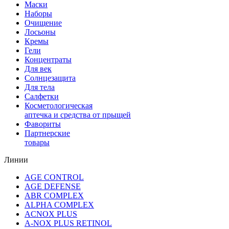
Маски
Наборы
Очищение
Лосьоны
Кремы
Гели
Концентраты
Для век
Солнцезащита
Для тела
Салфетки
Косметологическая
аптечка и средства от прыщей
Фавориты
Партнерские
товары
Линии
AGE CONTROL
AGE DEFENSE
ABR COMPLEX
ALPHA COMPLEX
ACNOX PLUS
A-NOX PLUS RETINOL