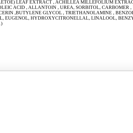
LETOE) LEAF EXTRACT , ACHILLEA MILLEFOLIUM EXTRA
NOLEIC ACID , ALLANTOIN , UREA, SORBITOL, CARBOMER
LYCERIN ,BUTYLENE GLYCOL , TRIETHANOLAMINE , BEN
 EUGENOL, HYDROXYCITRONELLAL, LINALOOL, BENZYL SAL
1)