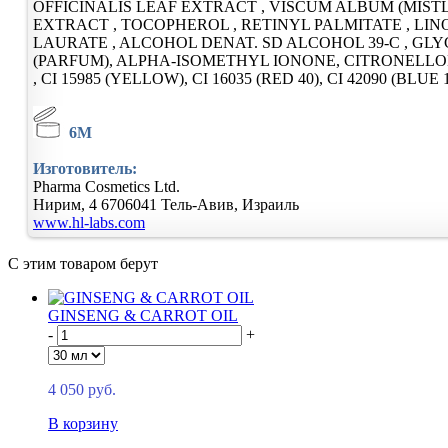
OFFICINALIS LEAF EXTRACT , VISCUM ALBUM (MIST
EXTRACT , TOCOPHEROL , RETINYL PALMITATE , LI
LAURATE , ALCOHOL DENAT. SD ALCOHOL 39-C , G
(PARFUM), ALPHA-ISOMETHYL IONONE, CITRONELLOL,
, CI 15985 (YELLOW), CI 16035 (RED 40), CI 42090 (BLUE 
6M
Изготовитель:
Pharma Cosmetics Ltd.
Нирим, 4
6706041
Тель-Авив, Израиль
www.hl-labs.com
С этим товаром берут
GINSENG & CARROT OIL
-
+
4 050 руб.
В корзину