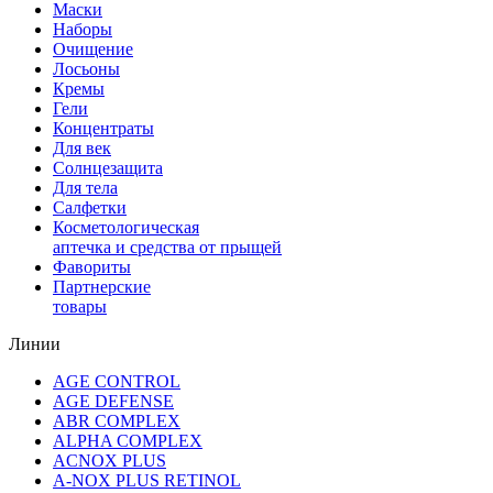
Маски
Наборы
Очищение
Лосьоны
Кремы
Гели
Концентраты
Для век
Солнцезащита
Для тела
Салфетки
Косметологическая
аптечка и средства от прыщей
Фавориты
Партнерские
товары
Линии
AGE CONTROL
AGE DEFENSE
ABR COMPLEX
ALPHA COMPLEX
ACNOX PLUS
A-NOX PLUS RETINOL