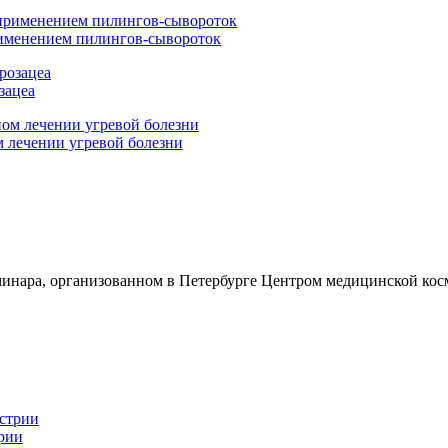
рименением пилингов-сывороток
зацеа
 лечении угревой болезни
еминара, организованном в Петербурге Центром медицинской к
рии